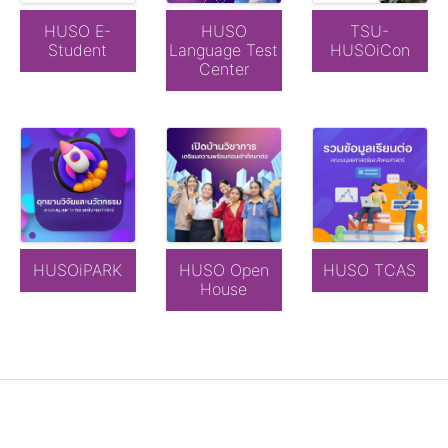
HUSO E-
HUSO
TSU-
Student
Language Test
HUSOiCon
Center
HUSOiPARK
HUSO Open
HUSO TCAS
House