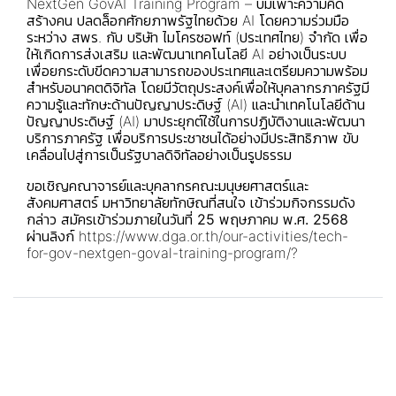
NextGen GovAI Training Program – บ่มเพาะความคิด
สร้างคน ปลดล็อกศักยภาพรัฐไทยด้วย AI โดยความร่วมมือ
ระหว่าง สพร. กับ บริษัท ไมโครซอฟท์ (ประเทศไทย) จำกัด เพื่อ
ให้เกิดการส่งเสริม และพัฒนาเทคโนโลยี AI อย่างเป็นระบบ
เพื่อยกระดับขีดความสามารถของประเทศและเตรียมความพร้อม
สำหรับอนาคตดิจิทัล โดยมีวัตถุประสงค์เพื่อให้บุคลากรภาครัฐมี
ความรู้และทักษะด้านปัญญาประดิษฐ์ (AI) และนำเทคโนโลยีด้าน
ปัญญาประดิษฐ์ (AI) มาประยุกต์ใช้ในการปฏิบัติงานและพัฒนา
บริการภาครัฐ เพื่อบริการประชาชนได้อย่างมีประสิทธิภาพ ขับ
เคลื่อนไปสู่การเป็นรัฐบาลดิจิทัลอย่างเป็นรูปธรรม
ขอเชิญคณาจารย์และบุคลากรคณะมนุษยศาสตร์และ
สังคมศาสตร์ มหาวิทยาลัยทักษิณที่สนใจ เข้าร่วมกิจกรรมดัง
กล่าว
สมัครเข้าร่วมภายในวันที่ 25 พฤษภาคม พ.ศ. 2568
ผ่านลิงก์
https://www.dga.or.th/our-activities/tech-
for-gov-nextgen-goval-training-program/?