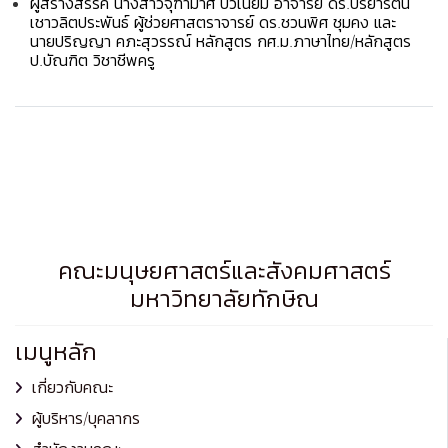
ผู้สร้างสรรค์ นางสาวจุฑามาศ บัวเนียม อาจารย์ ดร.ปรียารัตน์
เชาวลิตประพันธ์ ผู้ช่วยศาสตราจารย์ ดร.ชวนพิศ ชุมคง และ
นายปริญญา คภะสุวรรณ์ หลักสูตร กศ.ม.ภาษาไทย/หลักสูตร
ป.บัณฑิต วิชาชีพครู
คณะมนุษยศาสตร์และสังคมศาสตร์
มหาวิทยาลัยทักษิณ
เมนูหลัก
เกี่ยวกับคณะ
ผู้บริหาร/บุคลากร