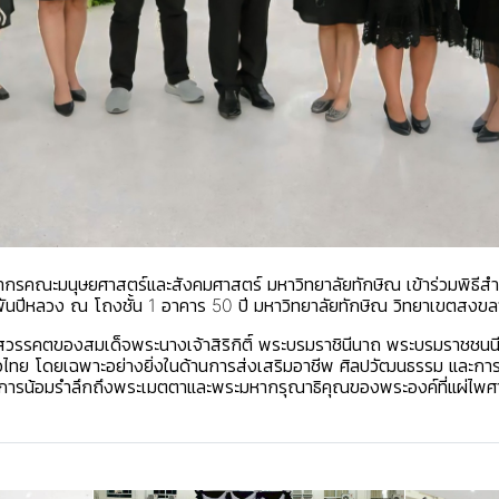
ลากรคณะมนุษยศาสตร์และสังคมศาสตร์ มหาวิทยาลัยทักษิณ เข้าร่วมพิธีสำ
พันปีหลวง
ณ โถงชั้น 1 อาคาร 50 ปี มหาวิทยาลัยทักษิณ วิทยาเขตสงขล
สวรรคตของสมเด็จพระนางเจ้าสิริกิติ์ พระบรมราชินีนาถ พระบรมราชชนนีพ
ย โดยเฉพาะอย่างยิ่งในด้านการส่งเสริมอาชีพ ศิลปวัฒนธรรม และการอนุ
ารน้อมรำลึกถึงพระเมตตาและพระมหากรุณาธิคุณของพระองค์ที่แผ่ไพศาล