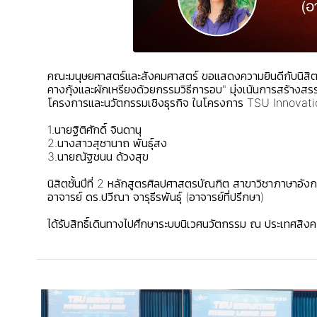
คณะมนุษยศาสตร์และสังคมศาสตร์ ขอแสดงความยินดีกับนิสิ
คางกุ้งและผักเหรียงด้วยกรรมวิธีการอบ" มุ่งเน้นการสร้าง
โครงการและนวัตกรรมเชิงธุรกิจ ในโครงการ TSU Innovation 
1.นายฐิติศักดิ์ จินดานุ
2.นางสาวสุชานาถ พันธุ์สง
3.นายณัฐชนน ด้วงสุข
นิสิตชั้นปีที่ 2 หลักสูตรศิลปศาสตรบัณฑิต สาขาวิชาภาษาอัง
อาจารย์ ดร.ปวีณา จารุธีรพันธุ์ (อาจารย์ที่ปรึกษา)
ได้รับสิทธิ์เดินทางไปศึกษาระบบนิเวศนวัตกรรม ณ ประเทศส