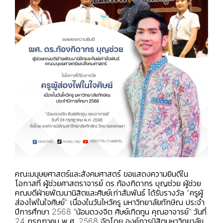
คณะมนุษยศาสตร์และสังคมศาสตร์ ขอแสดงความยินดีใน
โอกาสที่ ผู้ช่วยศาสตราจารย์ ดร.ก้องกิดากร บุญช่วย ผู้ช่วย
คณบดีฝ่ายพัฒนานิสิตและศิษย์เก่าสัมพันธ์ ได้รับรางวัล "ครูผู้
ส่องไฟในใจศิษย์" เนื่องในวันไหว้ครู มหาวิทยาลัยทักษิณ ประจำ
ปีการศึกษา 2568 “น้อมดวงจิต ศิษย์เทิดทูน คุณอาจารย์” วันที่
24 กรกฎาคม พ.ศ. 2568 จัดโดย องค์การนิสิตมหาวิทยาลัย